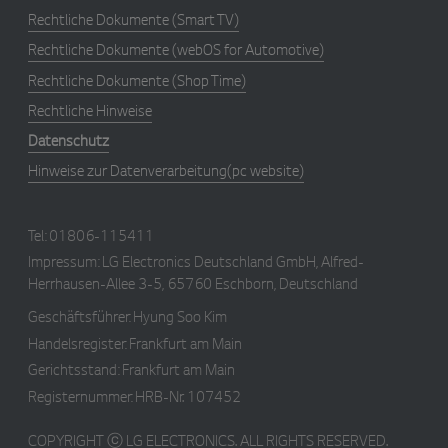
a
ti
Rechtliche Dokumente
(Smart TV)
o
n
Rechtliche Dokumente
(webOS for Automotive)
kr
.l
Rechtliche Dokumente (Shop Time)
g
a
Rechtliche Hinweise
p
p
Datenschutz
st
v.
Hinweise zur Datenverarbeitung(pc website)
c
o
m
Tel:
01806-115411
Impressum:
LG Electronics Deutschland GmbH, Alfred-
Herrhausen-Allee 3-5, 65760 Eschborn, Deutschland
E
x
Geschäftsführer: Hyung Soo Kim
p
i
Handelsregister: Frankfurt am Main
Name
/
r
Description
Gerichtsstand: Frankfurt am Main
a
ti
Registernummer: HRB-Nr. 107452
o
n
COPYRIGHT ⓒ LG ELECTRONICS. ALL RIGHTS RESERVED.