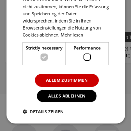
RUS
nicht zustimmen, können Sie die Erfassung
und Speicherung der Daten
widersprechen, indem Sie in Ihren
Browsereinstellungen die Nutzung von
Cookies ablehnen.
Mehr lesen
Inhalte / App-Shop
Smart 
Strictly necessary
Performance
Ich kann keine Apps auf dem TV
Die Set
installieren.
Remote 
ALLEM ZUSTIMMEN
ALLES ABLEHNEN
DETAILS ZEIGEN