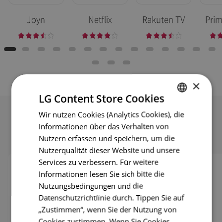
Joyn
Netflix
Rakuten TV
Prim
×
LG Content Store Cookies
Wir nutzen Cookies (Analytics Cookies), die
ENGLISH
Informationen über das Verhalten von
ENG
Eigentest und Fehlersuche
Nutzern erfassen und speichern, um die
GER
Nutzerqualität dieser Website und unsere
Services zu verbessern. Für weitere
FRE
Informationen lesen Sie sich bitte die
ITA
Nutzungsbedingungen und die
Datenschutzrichtlinie durch. Tippen Sie auf
SPA
„Zustimmen“, wenn Sie der Nutzung von
POR
Cookies zustimmen. Wenn Sie Cookies